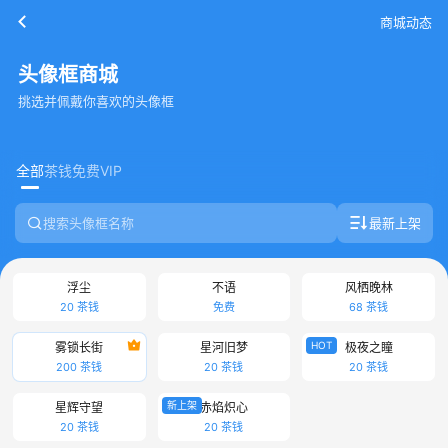
商城动态
头像框商城
挑选并佩戴你喜欢的头像框
全部
茶钱
免费
VIP
最新上架
浮尘
不语
风栖晚林
20 茶钱
免费
68 茶钱
HOT
雾锁长街
星河旧梦
极夜之瞳
200 茶钱
20 茶钱
20 茶钱
新上架
星辉守望
赤焰炽心
20 茶钱
20 茶钱