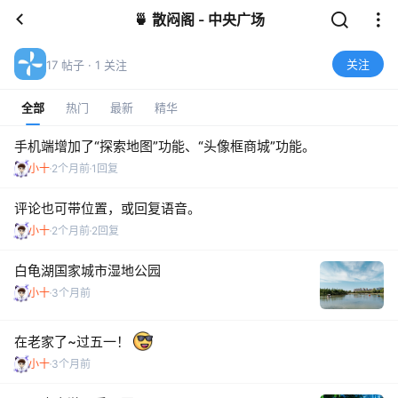
🍵 散闷阁 - 中央广场
关注
17 帖子 · 1 关注
全部
热门
最新
精华
手机端增加了“探索地图”功能、“头像框商城”功能。
小十
2个月前
1回复
评论也可带位置，或回复语音。
小十
2个月前
2回复
白龟湖国家城市湿地公园
小十
3个月前
在老家了~过五一！
小十
3个月前