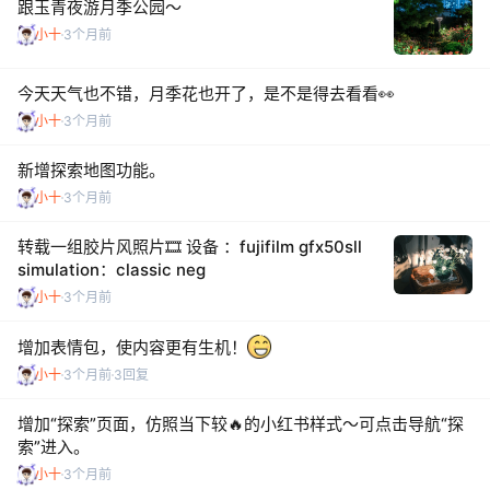
跟玉青夜游月季公园～
小十
3个月前
今天天气也不错，月季花也开了，是不是得去看看👀
小十
3个月前
新增探索地图功能。
小十
3个月前
转载一组胶片风照片🎞️ 设备 ：fujifilm gfx50sll
simulation：classic neg
小十
3个月前
增加表情包，使内容更有生机！
小十
3个月前
3回复
增加“探索”页面，仿照当下较🔥的小红书样式～可点击导航“探
索”进入。
小十
3个月前