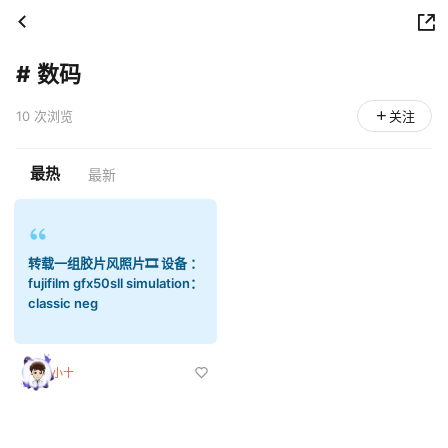
#
数码
10 次浏览
关注
最热
最新
转载一组胶片风照片🎞️ 设备 ：
fujifilm gfx50sll simulation：
classic neg
小十