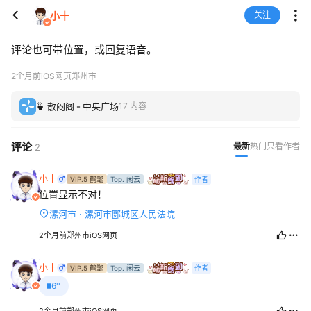
小十
关注
评论也可带位置，或回复语音。
2个月前
iOS网页
郑州市
🍵 散闷阁 - 中央广场
17 内容
评论
最新
热门
只看作者
2
小十
VIP.5 鹤氅
Top. 闲云
作者
位置显示不对！
漯河市 · 漯河市郾城区人民法院
2个月前
郑州市
iOS网页
小十
VIP.5 鹤氅
Top. 闲云
作者
6''